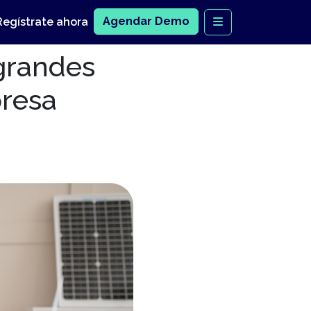
Agendar Demo
Regístrate ahora
 grandes
presa